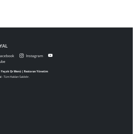
SOSYAL
Facebook
Instagram
Youtube
© 2026
Yeçok Qr Menü | Restoran Yönetim
Sistemi
- Tüm Hakları Saklıdır.