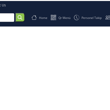
About Us
Home
Qr Menü
Pers