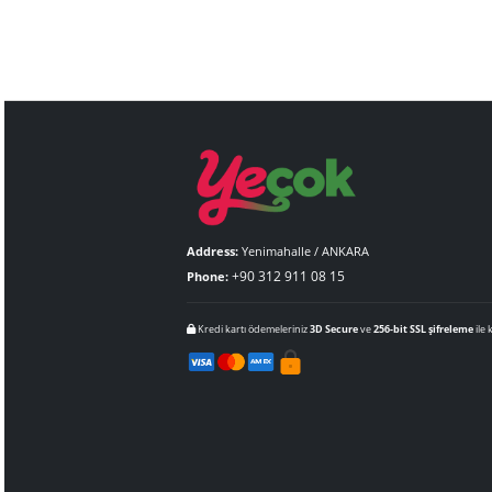
Address:
Yenimahalle / ANKARA
+90 312 911 08 15
Phone:
Kredi kartı ödemeleriniz
3D Secure
ve
256-bit SSL şi