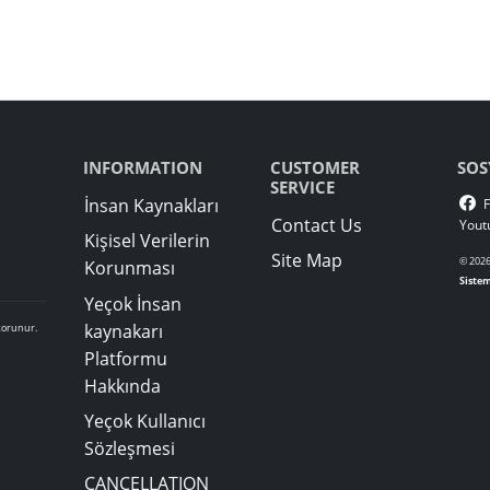
INFORMATION
CUSTOMER
SERVICE
İnsan Kaynakları
Contact Us
Kişisel Verilerin
Site Map
Korunması
Yeçok İnsan
kaynakarı
freleme
ile korunur.
Platformu
Hakkında